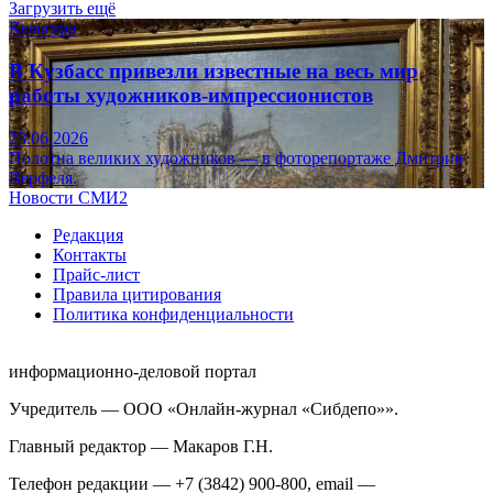
Загрузить ещё
Культура
В Кузбасс привезли известные на весь мир
работы художников-импрессионистов
23.06.2026
Полотна великих художников — в фоторепортаже Дмитрия
Верфеля.
Новости СМИ2
Редакция
Контакты
Прайс-лист
Правила цитирования
Политика конфиденциальности
информационно-деловой портал
Учредитель — ООО «Онлайн-журнал «Сибдепо»».
Главный редактор — Макаров Г.Н.
Телефон редакции — +7 (3842) 900-800, email —