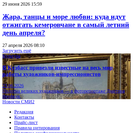
29 июня 2026 15:59
Жара, танцы и море любви: куда идут
отжигать кемеровчане в самый летний
день апреля?
27 апреля 2026 08:10
Загрузить ещё
Культура
В Кузбасс привезли известные на весь мир
работы художников-импрессионистов
23.06.2026
Полотна великих художников — в фоторепортаже Дмитрия
Верфеля.
Новости СМИ2
Редакция
Контакты
Прайс-лист
Правила цитирования