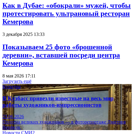
Как в Дубае: «обокрали» мужей, чтобы
протестировать ультрановый ресторан
Кемерова
3 декабря 2025 13:33
Показываем 25 фото «брошенной
деревни», вставшей посреди центра
Кемерова
8 мая 2026 17:11
Загрузить ещё
Культура
В Кузбасс привезли известные на весь мир
работы художников-импрессионистов
23.06.2026
Полотна великих художников — в фоторепортаже Дмитрия
Верфеля.
Новости СМИ2