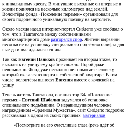
к инвалидному креслу. В минувшие выходные он впервые в
жизни поднялся на несколько километров над землёй.
Волонтёры фонда «Поколение перемен» организовали для
своего подопечного уникальную поездку на вертолёте.
Около месяца назад интернет-портал Сибдепо уже сообщал о
том, что в Таштаголе между собственниками
многоквартирного доме
разгорелся спор
. Жители выразили
несогласие на установку специального подъёмного лифта для
выезда инвалида-колясочника.
Так как
Евгений Паньков
проживает на втором этаже, то
выходить на улицу ему крайне сложно. Порой даже
невозможно. Фонд уже несколько лет помогает человеку,
который оказался взаперти в собственной квартире. В том
числе, волонтёры выносят
Евгения
вместе с коляской на
улицу.
Теперь житель Таштагола, организатор БФ «Поколение
перемен»
Евгений Шабалин
задумался об установке
специального подъёмника. О неравнодушном человеке,
награждённом «Орденом Мужества», сайт Сибдепо подробно
рассказывал в одном из своих прошлых
материалов
.
«Посмотрите на его счастливые глаза (речь идёт об