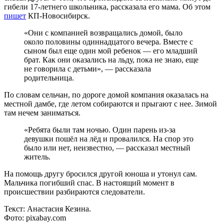
гибели 17-летнего школьника, рассказала его мама. Об этом
пишет
КП-Новосибирск.
«Они с компанией возвращались домой, было
около половины одиннадцатого вечера. Вместе с
сыном был еще один мой ребенок — его младший
брат. Как они оказались на льду, пока не знаю, еще
не говорила с детьми», — рассказала
родительница.
По словам сельчан, по дороге домой компания оказалась на
местной дамбе, где летом собираются и прыгают с нее. Зимой
там нечем заниматься.
«Ребята были там ночью. Один парень из-за
девушки пошёл на лёд и провалился. На спор это
было или нет, неизвестно, — рассказал местный
житель.
На помощь другу бросился другой юноша и утонул сам.
Мальчика погибший спас. В настоящий момент в
происшествии разбираются следователи.
Текст: Анастасия Кезина.
Фото: pixabay.com