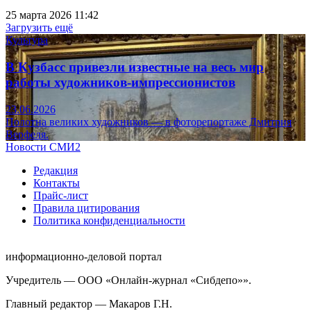
25 марта 2026 11:42
Загрузить ещё
Культура
В Кузбасс привезли известные на весь мир
работы художников-импрессионистов
23.06.2026
Полотна великих художников — в фоторепортаже Дмитрия
Верфеля.
Новости СМИ2
Редакция
Контакты
Прайс-лист
Правила цитирования
Политика конфиденциальности
информационно-деловой портал
Учредитель — ООО «Онлайн-журнал «Сибдепо»».
Главный редактор — Макаров Г.Н.