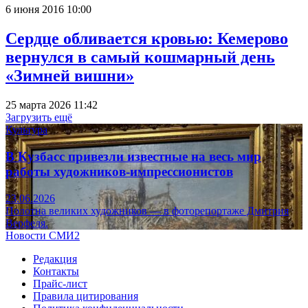
6 июня 2016 10:00
Сердце обливается кровью: Кемерово
вернулся в самый кошмарный день
«Зимней вишни»
25 марта 2026 11:42
Загрузить ещё
Культура
В Кузбасс привезли известные на весь мир
работы художников-импрессионистов
23.06.2026
Полотна великих художников — в фоторепортаже Дмитрия
Верфеля.
Новости СМИ2
Редакция
Контакты
Прайс-лист
Правила цитирования