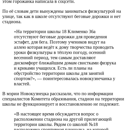
этом горожанка написала в соцсети.
По её словам дети вынуждены заниматься физкультурой на
улице, так как в школе отсутствуют беговые дорожки и нет
стадиона.
«На территории школы 18 Клименко 36а
отсутствуют беговые дорожки для проведения
эстафет, для бега. Поэтому учеников видут на
аллею которая ведёт к дому творчества проводить
уроки физкультуры в тёплую погоду, осенний
весенний период, тем самым доставляют
дискомфорт ближайшим домам свистками физрука
и криками учащихся. Есть ли планы на
обустройство территории школы для занятий
спортом?», — поинтересовалась новокузнечанка у
властей.
В мэрии Новокузнецка рассказали, что по информации
специалистов Комитета образования, стадион на территории
школы не функционирует и восстановлению не подлежит.
«В настоящее время обсуждается вопрос о
расположении стадиона на другой прилегающей
территории школы. Рядом со школой №18
расположена спортивная площадка, на которой