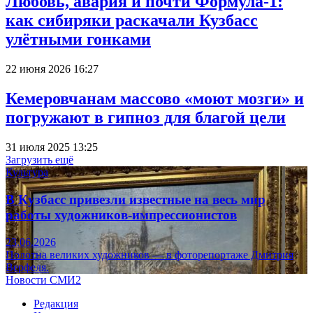
Любовь, авария и почти Формула-1:
как сибиряки раскачали Кузбасс
улётными гонками
22 июня 2026 16:27
Кемеровчанам массово «моют мозги» и
погружают в гипноз для благой цели
31 июля 2025 13:25
Загрузить ещё
Культура
В Кузбасс привезли известные на весь мир
работы художников-импрессионистов
23.06.2026
Полотна великих художников — в фоторепортаже Дмитрия
Верфеля.
Новости СМИ2
Редакция