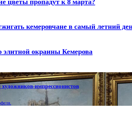
ие цветы пропадут к 8 марта?
тжигать кемеровчане в самый летний де
то элитной окраины Кемерова
ты художников-импрессионистов
феля.