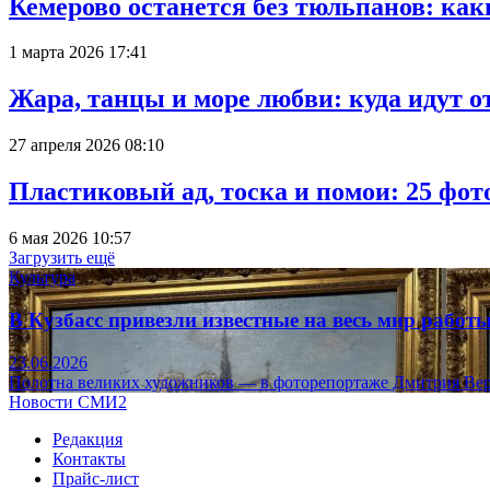
Кемерово останется без тюльпанов: как
1 марта 2026 17:41
Жара, танцы и море любви: куда идут о
27 апреля 2026 08:10
Пластиковый ад, тоска и помои: 25 фо
6 мая 2026 10:57
Загрузить ещё
Культура
В Кузбасс привезли известные на весь мир рабо
23.06.2026
Полотна великих художников — в фоторепортаже Дмитрия Вер
Новости СМИ2
Редакция
Контакты
Прайс-лист