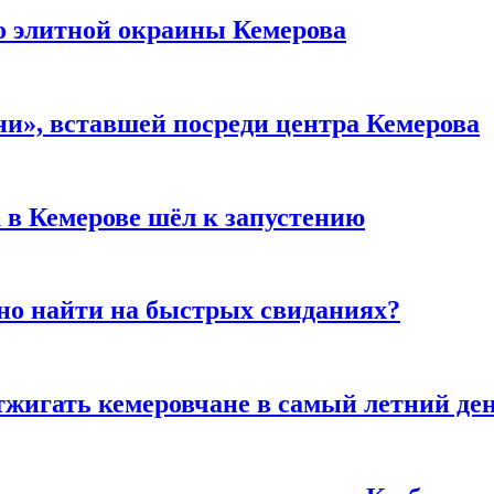
то элитной окраины Кемерова
и», вставшей посреди центра Кемерова
 в Кемерове шёл к запустению
но найти на быстрых свиданиях?
тжигать кемеровчане в самый летний де