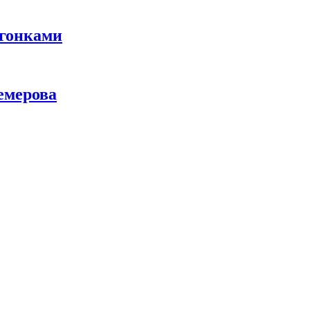
 гонками
емерова