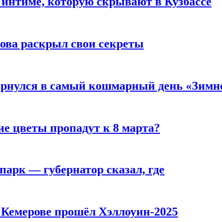
 интиме, которую скрывают в Кузбассе
рова раскрыл свои секреты
вернулся в самый кошмарный день «Зим
ие цветы пропадут к 8 марта?
парк — губернатор сказал, где
в Кемерове прошёл Хэллоуин-2025