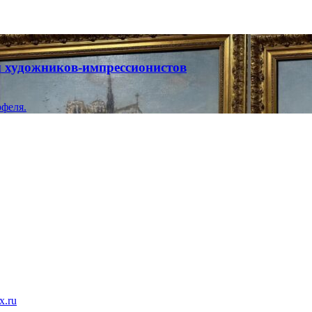
ты художников-импрессионистов
феля.
x.ru