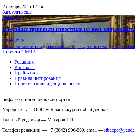
2 ноября 2025 17:24
Загрузить ещё
Культура
В Кузбасс привезли известные на весь мир рабо
23.06.2026
Полотна великих художников — в фоторепортаже Дмитрия Вер
Новости СМИ2
Редакция
Контакты
Прайс-лист
Правила цитирования
Политика конфиденциальности
информационно-деловой портал
Учредитель — ООО «Онлайн-журнал «Сибдепо»».
Главный редактор — Макаров Г.Н.
Телефон редакции — +7 (3842) 900-800, email —
sibdepo@yande