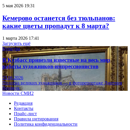
5 мая 2026 19:31
Кемерово останется без тюльпанов:
какие цветы пропадут к 8 марта?
1 марта 2026 17:41
Загрузить ещё
Культура
В Кузбасс привезли известные на весь мир
работы художников-импрессионистов
23.06.2026
Полотна великих художников — в фоторепортаже Дмитрия
Верфеля.
Новости СМИ2
Редакция
Контакты
Прайс-лист
Правила цитирования
Политика конфиденциальности