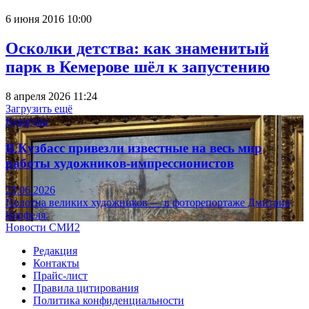
6 июня 2016 10:00
Осколки детства: как знаменитый
парк в Кемерове шёл к запустению
8 апреля 2026 11:24
Загрузить ещё
Культура
В Кузбасс привезли известные на весь мир
работы художников-импрессионистов
23.06.2026
Полотна великих художников — в фоторепортаже Дмитрия
Верфеля.
Новости СМИ2
Редакция
Контакты
Прайс-лист
Правила цитирования
Политика конфиденциальности