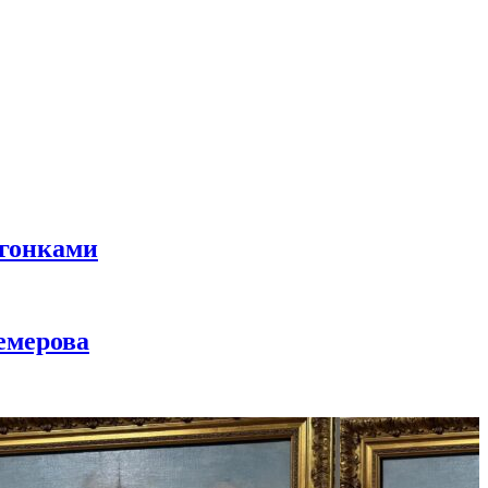
 гонками
емерова