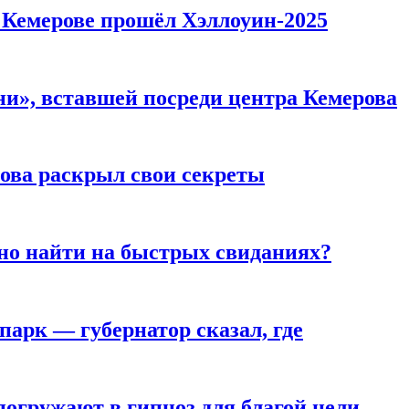
в Кемерове прошёл Хэллоуин-2025
и», вставшей посреди центра Кемерова
рова раскрыл свои секреты
но найти на быстрых свиданиях?
парк — губернатор сказал, где
погружают в гипноз для благой цели