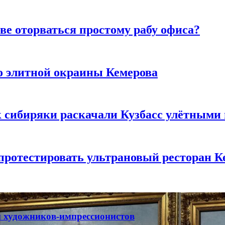
ве оторваться простому рабу офиса?
то элитной окраины Кемерова
к сибиряки раскачали Кузбасс улётными
 протестировать ультрановый ресторан К
ты художников-импрессионистов