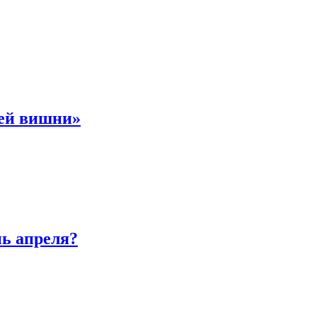
ней вишни»
нь апреля?