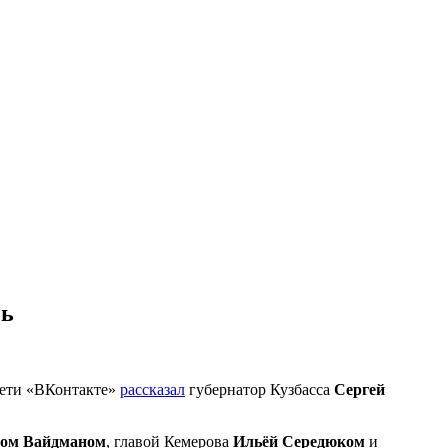
сь
сети «ВКонтакте»
рассказал
губернатор Кузбасса
Сергей
ом Вайдманом
, главой Кемерова
Ильёй Середюком
и