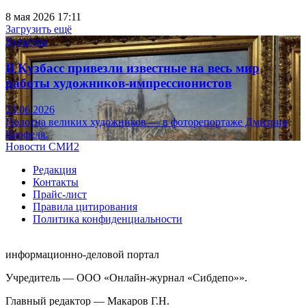
8 мая 2026 17:11
Загрузить ещё
Культура
В Кузбасс привезли известные на весь мир
работы художников-импрессионистов
23.06.2026
Полотна великих художников — в фоторепортаже Дмитрия
Верфеля.
Новости СМИ2
Редакция
Контакты
Прайс-лист
Правила цитирования
Политика конфиденциальности
информационно-деловой портал
Учредитель — ООО «Онлайн-журнал «Сибдепо»».
Главный редактор — Макаров Г.Н.