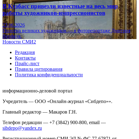
В Кузбасс привезли известные на весь мир
работы художников-импрессионистов
23.06.2026
Полотна великих художников — в фоторепортаже Дмитрия
Верфеля.
Новости СМИ2
Редакция
Контакты
Прайс-лист
Правила цитирования
Политика конфиденциальности
информационно-деловой портал
Учредитель — ООО «Онлайн-журнал «Сибдепо»».
Главный редактор — Макаров Г.Н.
Телефон редакции — +7 (3842) 900-800, email —
sibdepo@yandex.ru
Регистрационный номер СМИ ЭЛ № ФС 77-67871 от