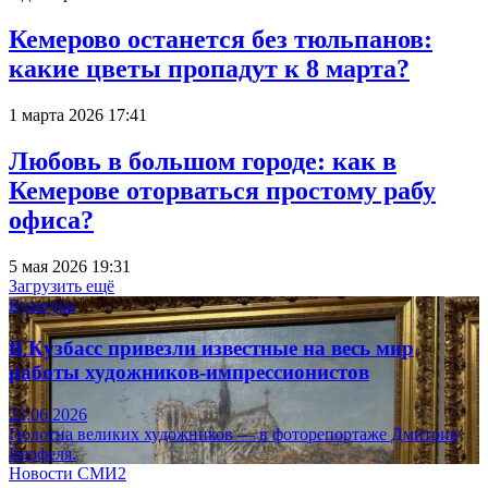
Кемерово останется без тюльпанов:
какие цветы пропадут к 8 марта?
1 марта 2026 17:41
Любовь в большом городе: как в
Кемерове оторваться простому рабу
офиса?
5 мая 2026 19:31
Загрузить ещё
Культура
В Кузбасс привезли известные на весь мир
работы художников-импрессионистов
23.06.2026
Полотна великих художников — в фоторепортаже Дмитрия
Верфеля.
Новости СМИ2