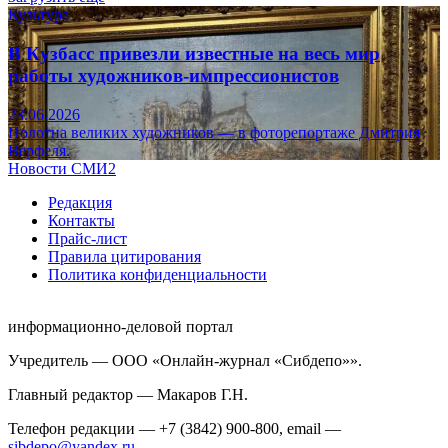
Культура
В Кузбасс привезли известные на весь мир
работы художников-импрессионистов
23.06.2026
Полотна великих художников — в фоторепортаже Дмитрия
Верфеля.
Новости СМИ2
Редакция
Контакты
Прайс-лист
Правила цитирования
Политика конфиденциальности
информационно-деловой портал
Учредитель — ООО «Онлайн-журнал «Сибдепо»».
Главный редактор — Макаров Г.Н.
Телефон редакции — +7 (3842) 900-800, email —
sibdepo@yandex.ru