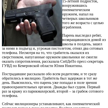
15-летний подросток,
вооружившись
пневматическим
оружием, напал на
четверых школьников
того же возраста с целью
ограбления.
Парень выследил ребят,
возвращавшихся домой из
школы в полдень, зашел
за ними в подъезд и, угрожая пистолетом, отнял два сотовых
телефона. Несмотря на то, что грабитель оказался их
сверстником, напуганные оружием школьники не смогли
оказать сопротивления, рассказала СибДеПо пресс-секретарь
ГУВД по Кемеровской области Юлия Никитина.
Пострадавшие рассказали обо всем родителям, и те сразу
обратились в милицию. Грабитель был задержан в тот же
день. Выяснилось, что парень уже попадал в поле зрения
правоохранительных органов. Дважды был судим. Первый
раз за кражу из парикмахерской, второй – за грабеж сотового
телефона.
Сейчас милиционеры устанавливают, как пневматический