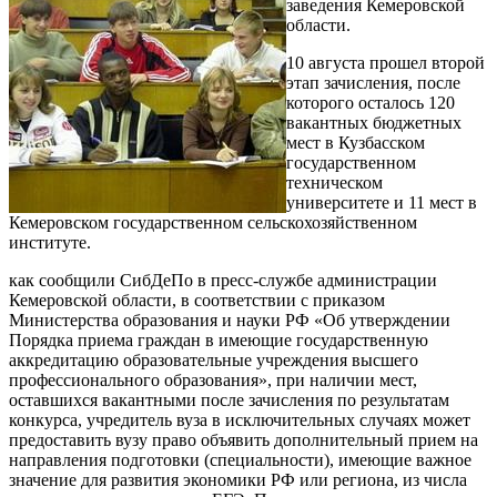
заведения Кемеровской
области.
10 августа прошел второй
этап зачисления, после
которого осталось 120
вакантных бюджетных
мест в Кузбасском
государственном
техническом
университете и 11 мест в
Кемеровском государственном сельскохозяйственном
институте.
как сообщили СибДеПо в пресс-службе администрации
Кемеровской области, в соответствии с приказом
Министерства образования и науки РФ «Об утверждении
Порядка приема граждан в имеющие государственную
аккредитацию образовательные учреждения высшего
профессионального образования», при наличии мест,
оставшихся вакантными после зачисления по результатам
конкурса, учредитель вуза в исключительных случаях может
предоставить вузу право объявить дополнительный прием на
направления подготовки (специальности), имеющие важное
значение для развития экономики РФ или региона, из числа