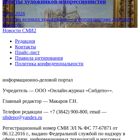
работы художников-импрессионистов
23.06.2026
Полотна великих художников — в фоторепортаже Дмитрия
Верфеля.
Новости СМИ2
Редакция
Контакты
Прайс-лист
Правила цитирования
Политика конфиденциальности
информационно-деловой портал
Учредитель — ООО «Онлайн-журнал «Сибдепо»».
Главный редактор — Макаров Г.Н.
Телефон редакции — +7 (3842) 900-800, email —
sibdepo@yandex.ru
Регистрационный номер СМИ ЭЛ № ФС 77-67871 от
06.12.2016 г., выдано Федеральной службой по надзору в
сфере связи, информационных технологий и массовых