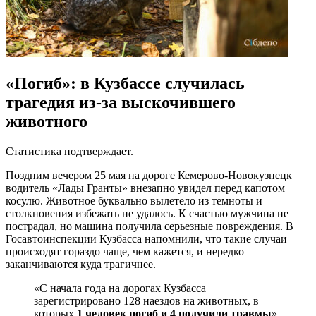
«Погиб»: в Кузбассе случилась
трагедия из-за выскочившего
животного
Статистика подтверждает.
Поздним вечером 25 мая на дороге Кемерово-Новокузнецк
водитель «Лады Гранты» внезапно увидел перед капотом
косулю. Животное буквально вылетело из темноты и
столкновения избежать не удалось. К счастью мужчина не
пострадал, но машина получила серьезные повреждения. В
Госавтоинспекции Кузбасса напомнили, что такие случаи
происходят гораздо чаще, чем кажется, и нередко
заканчиваются куда трагичнее.
«С начала года на дорогах Кузбасса
зарегистрировано 128 наездов на животных, в
которых
1 человек погиб и 4 получили травмы
»,