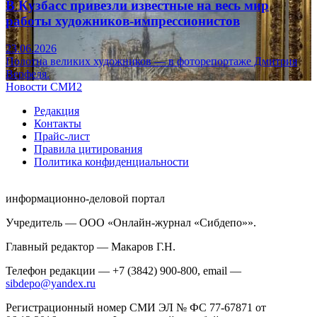
В Кузбасс привезли известные на весь мир
работы художников-импрессионистов
23.06.2026
Полотна великих художников — в фоторепортаже Дмитрия
Верфеля.
Новости СМИ2
Редакция
Контакты
Прайс-лист
Правила цитирования
Политика конфиденциальности
информационно-деловой портал
Учредитель — ООО «Онлайн-журнал «Сибдепо»».
Главный редактор — Макаров Г.Н.
Телефон редакции — +7 (3842) 900-800, email —
sibdepo@yandex.ru
Регистрационный номер СМИ ЭЛ № ФС 77-67871 от