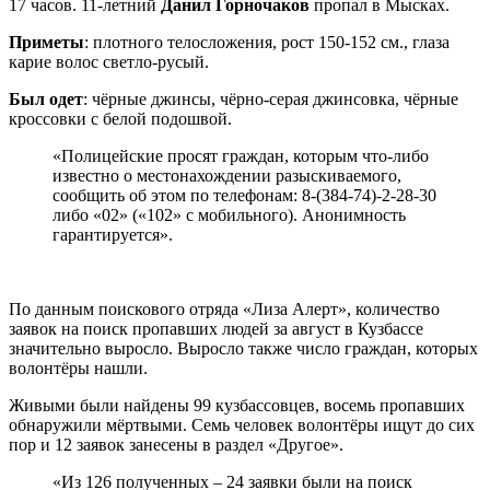
17 часов. 11-летний
Данил Горночаков
пропал в Мысках.
Приметы
: плотного телосложения, рост 150-152 см., глаза
карие волос светло-русый.
Был одет
: чёрные джинсы, чёрно-серая джинсовка, чёрные
кроссовки с белой подошвой.
«Полицейские просят граждан, которым что-либо
известно о местонахождении разыскиваемого,
сообщить об этом по телефонам: 8-(384-74)-2-28-30
либо «02» («102» с мобильного). Анонимность
гарантируется».
По данным поискового отряда «Лиза Алерт», количество
заявок на поиск пропавших людей за август в Кузбассе
значительно выросло. Выросло также число граждан, которых
волонтёры нашли.
Живыми были найдены 99 кузбассовцев, восемь пропавших
обнаружили мёртвыми. Семь человек волонтёры ищут до сих
пор и 12 заявок занесены в раздел «Другое».
«Из 126 полученных – 24 заявки были на поиск