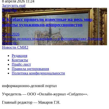
8 апреля 2026 11:24
Загрузить ещё
Культура
В Кузбасс привезли известные на весь мир
работы художников-импрессионистов
23.06.2026
Полотна великих художников — в фоторепортаже Дмитрия
Верфеля.
Новости СМИ2
Редакция
Контакты
Прайс-лист
Правила цитирования
Политика конфиденциальности
информационно-деловой портал
Учредитель — ООО «Онлайн-журнал «Сибдепо»».
Главный редактор — Макаров Г.Н.