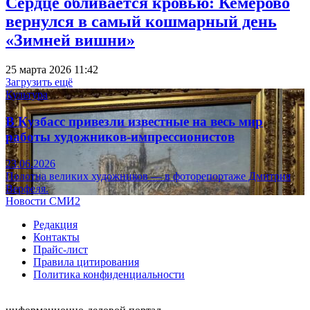
Сердце обливается кровью: Кемерово
вернулся в самый кошмарный день
«Зимней вишни»
25 марта 2026 11:42
Загрузить ещё
Культура
В Кузбасс привезли известные на весь мир
работы художников-импрессионистов
23.06.2026
Полотна великих художников — в фоторепортаже Дмитрия
Верфеля.
Новости СМИ2
Редакция
Контакты
Прайс-лист
Правила цитирования
Политика конфиденциальности