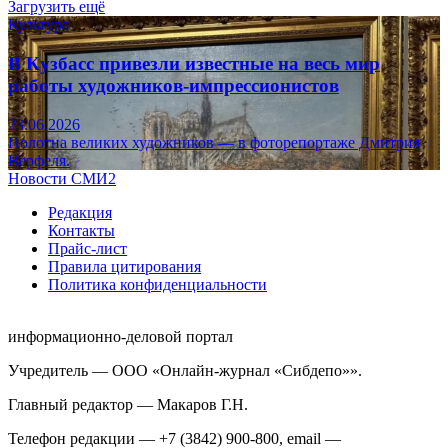
Загрузить ещё
Культура
В Кузбасс привезли известные на весь мир
работы художников-импрессионистов
23.06.2026
Полотна великих художников — в фоторепортаже Дмитрия
Верфеля.
Новости СМИ2
Редакция
Контакты
Прайс-лист
Правила цитирования
Политика конфиденциальности
информационно-деловой портал
Учредитель — ООО «Онлайн-журнал «Сибдепо»».
Главный редактор — Макаров Г.Н.
Телефон редакции — +7 (3842) 900-800, email —