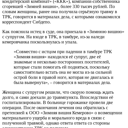
кондитерский комбинат» («ККК»), компании-собственника
сгоревшей «Зимней вишни», более 330 тысяч рублей. По
словам женщины, ранее она получила серьёзную травму в
ТРК, говорится в материалах дела, с которыми ознакомился
корреспондент Сибдепо.
Как пояснила истец в суде, она приехала в «Зимнюю вишню»
с супругом. На входе в ТРК, в тамбуре, из-за наледи
кемеровчанка поскользнулась и упала.
«Совместно с истцом при падении в тамбуре ТРК
«Зимняя вишня» находился её супруг, две её
знакомые и несколько посторонних посетителей,
которые стали помогать ей подняться, поскольку
самостоятельно встать она не могла из-за сильной
острой боли в правой ноге, которая не двигалась и
была вывернута», – говорится в материалах дела.
Женщина с супругом решили, что скорую помощь ждать
долго, и сами доехали до травмпункта. Впоследствии её
госпитализировали. В больнице горожанке провели две
операции. После окончания лечения она обратилась с
претензией к ООО «Зимняя вишня Кемерово» о возмещении
материального ущерба и морального вреда в связи с
полученной травмой, однако ответа ответа со стороны