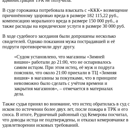
администрации ТРК не получила.
В суде горожанка потребовала взыскать с «ККК» возмещение
причинённому здоровью вреда в размере 182 115,22 руб.,
компенсацию морального вреда в размере 150 000 руб., а
также расходы на юридические услуги в размере 30 000 руб.
В ходе судебного заседания были допрошены несколько
свидетелей. Однако показания мужа пострадавшей и её
подруги противоречили друг другу.
«Судом установлено, что магазины «Зимней
вишни» работали до 21:00, что не оспаривалось
самим истцом. При этом истец, её муж и подруга
поясняли, что около 21:00 приехали в ТЦ «Зимняя
вишня» в магазины за покупками, что в принципе
невозможно было сделать с учётом времени и
закрытия магазинов», – отмечается в материалах
дела.
Также судья принял во внимание, что истец обратилась в суд с
иском по истечении более двух лет, после пожара в ТРК и его
сноса. В итоге, Рудничный районный суд Кемерова посчитал,
что доводы истца не подтверждены, и отказал кемеровчанке в
удовлетворении исковых требований.