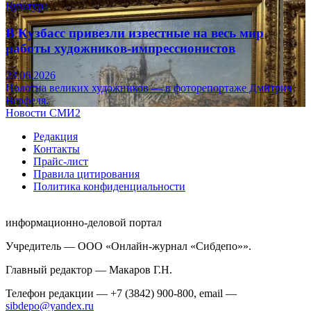
Культура
В Кузбасс привезли известные на весь мир
работы художников-импрессионистов
23.06.2026
Полотна великих художников — в фоторепортаже Дмитрия
Верфеля.
Новости СМИ2
Редакция
Контакты
Прайс-лист
Правила цитирования
Политика конфиденциальности
информационно-деловой портал
Учредитель — ООО «Онлайн-журнал «Сибдепо»».
Главный редактор — Макаров Г.Н.
Телефон редакции — +7 (3842) 900-800, email —
sibdepo@yandex.ru