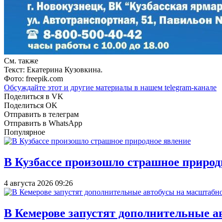
См. также
Текст: Екатерина Кузовкина.
Фото: freepik.com
Обсуждайте этот и другие материалы в
нашем telegram-канале
Поделиться в VK
Поделиться OK
Отправить в телеграм
Отправить в WhatsApp
Популярное
В Кузбассе произошло страшное природ
4 августа 2026 09:26
В Кемерове запустят дополнительные а