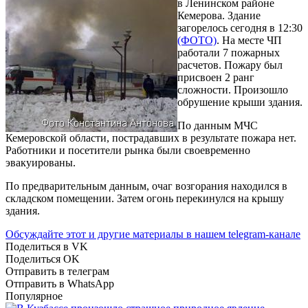
в Ленинском районе
Кемерова. Здание
загорелось сегодня в 12:30
(ФОТО)
. На месте ЧП
работали 7 пожарных
расчетов. Пожару был
присвоен 2 ранг
сложности. Произошло
обрушение крыши здания.
По данным МЧС
Кемеровской области, пострадавших в результате пожара нет.
Работники и посетители рынка были своевременно
эвакуированы.
По предварительным данным, очаг возгорания находился в
складском помещении. Затем огонь перекинулся на крышу
здания.
Обсуждайте этот и другие материалы в
нашем telegram-канале
Поделиться в VK
Поделиться OK
Отправить в телеграм
Отправить в WhatsApp
Популярное