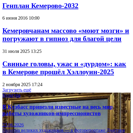
Генплан Кемерово-2032
6 июня 2016 10:00
Кемеровчанам массово «моют мозги» и
погружают в гипноз для благой цели
31 июля 2025 13:25
Свиные головы, ужас и «дурдом»: как
в Кемерове прошёл Хэллоуин-2025
2 ноября 2025 17:24
Загрузить ещё
Культура
В Кузбасс привезли известные на весь мир
работы художников-импрессионистов
23.06.2026
Полотна великих художников — в фоторепортаже Дмитрия