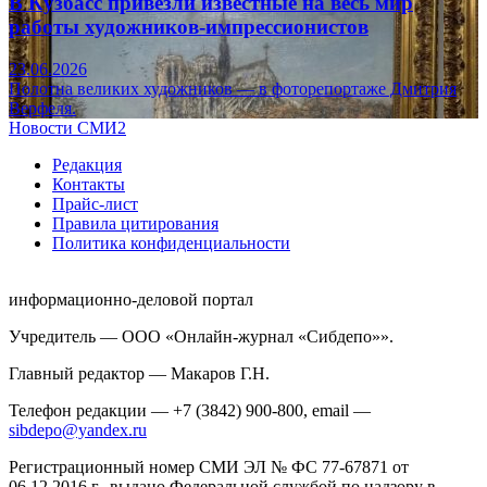
В Кузбасс привезли известные на весь мир
работы художников-импрессионистов
23.06.2026
Полотна великих художников — в фоторепортаже Дмитрия
Верфеля.
Новости СМИ2
Редакция
Контакты
Прайс-лист
Правила цитирования
Политика конфиденциальности
информационно-деловой портал
Учредитель — ООО «Онлайн-журнал «Сибдепо»».
Главный редактор — Макаров Г.Н.
Телефон редакции — +7 (3842) 900-800, email —
sibdepo@yandex.ru
Регистрационный номер СМИ ЭЛ № ФС 77-67871 от
06.12.2016 г., выдано Федеральной службой по надзору в