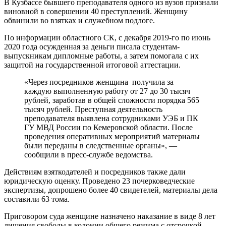
В Кузбассе бывшего преподавателя одного из вузов признали
виновной в совершении 40 преступлений. Женщину
обвинили во взятках и служебном подлоге.
По информации областного СК, с декабря 2019-го по июнь
2020 года осужденная за деньги писала студентам-
выпускникам дипломные работы, а затем помогала с их
защитой на государственной итоговой аттестации.
«Через посредников женщина получила за
каждую выполненную работу от 27 до 30 тысяч
рублей, заработав в общей сложности порядка 565
тысяч рублей. Преступная деятельность
преподавателя выявлена сотрудниками УЭБ и ПК
ГУ МВД России по Кемеровской области. После
проведения оперативных мероприятий материалы
были переданы в следственные органы», —
сообщили в пресс-службе ведомства.
Действиям взяткодателей и посредников также дали
юридическую оценку. Проведено 23 почерковедческие
экспертизы, допрошено более 40 свидетелей, материалы дела
составили 63 тома.
Приговором суда женщине назначено наказание в виде 8 лет
лишения свободы в колонии общего режима с отсрочкой