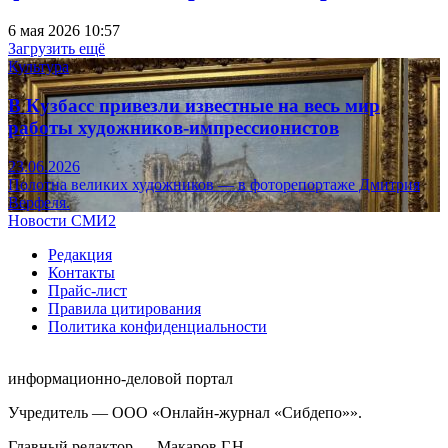
6 мая 2026 10:57
Загрузить ещё
Культура
В Кузбасс привезли известные на весь мир
работы художников-импрессионистов
23.06.2026
Полотна великих художников — в фоторепортаже Дмитрия
Верфеля.
Новости СМИ2
Редакция
Контакты
Прайс-лист
Правила цитирования
Политика конфиденциальности
информационно-деловой портал
Учредитель — ООО «Онлайн-журнал «Сибдепо»».
Главный редактор — Макаров Г.Н.