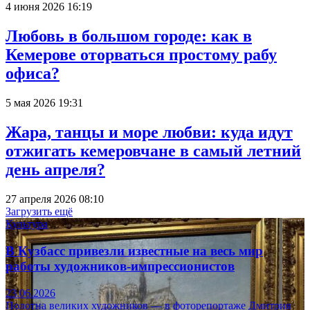
4 июня 2026 16:19
Любовь в большом городе: как в
Кемерове оторваться простому рабу
офиса?
5 мая 2026 19:31
Жара, танцы и море любви: куда идут
отжигать кемеровчане в самый летний
день апреля?
27 апреля 2026 08:10
Загрузить ещё
Культура
В Кузбасс привезли известные на весь мир
работы художников-импрессионистов
23.06.2026
Полотна великих художников — в фоторепортаже Дмитрия