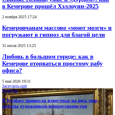
в Кемерове прошёл Хэллоуин-2025
2 ноября 2025 17:24
Кемеровчанам массово «моют мозги» и
погружают в гипноз для благой цели
31 июля 2025 13:25
Любовь в большом городе: как в
Кемерове оторваться простому рабу
офиса?
5 мая 2026 19:31
Загрузить ещё
Культура
В Кузбасс привезли известные на весь мир
работы художников-импрессионистов