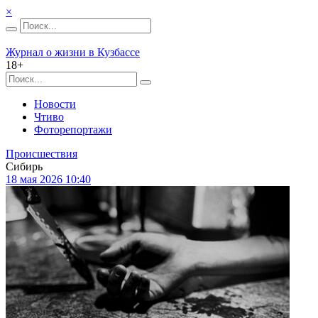
×
Журнал о жизни в Кузбассе
18+
Новости
Чтиво
Фоторепортажи
Происшествия
Сибирь
18 мая 2026 10:40