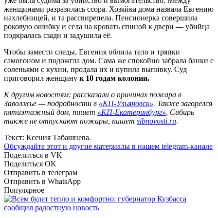
уже была судима за убийство и вымогательство. М
ежду
женщинами разразилась ссора. Хозяйка дома назвала Евгению
нахлебницей, и та рассвирепела. Пенсионерка совершила
роковую ошибку и села на кровать спиной к двери — убийца
подкралась сзади и задушила её.
Чтобы замести следы, Евгения облила тело и тряпки
самогоном и подожгла дом. Сама же спокойно забрала банки с
соленьями с кухни, продала их и купила выпивку. Суд
приговорил женщину
к 10 годам колонии.
К другим новостям: рассказали о причинах пожара в
Заволжье — подробности в
«КП-Ульяновск»
. Также загорелся
пятиэтажный дом, пишет
«КП-Екатеринбург»
, Сибирь
также не отпускают пожары, пишет
sibnovosti.ru
.
Текст: Ксения Табашнева.
Обсуждайте этот и другие материалы в
нашем telegram-канале
Поделиться в VK
Поделиться OK
Отправить в телеграм
Отправить в WhatsApp
Популярное