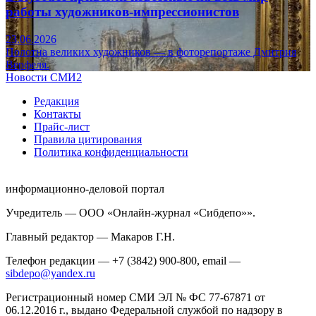
работы художников-импрессионистов
23.06.2026
Полотна великих художников — в фоторепортаже Дмитрия
Верфеля.
Новости СМИ2
Редакция
Контакты
Прайс-лист
Правила цитирования
Политика конфиденциальности
информационно-деловой портал
Учредитель — ООО «Онлайн-журнал «Сибдепо»».
Главный редактор — Макаров Г.Н.
Телефон редакции — +7 (3842) 900-800, email —
sibdepo@yandex.ru
Регистрационный номер СМИ ЭЛ № ФС 77-67871 от
06.12.2016 г., выдано Федеральной службой по надзору в