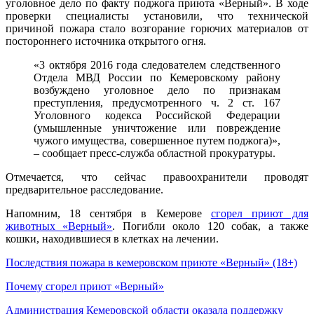
уголовное дело по факту поджога приюта «Верный». В ходе
проверки специалисты установили, что технической
причиной пожара стало возгорание горючих материалов от
постороннего источника открытого огня.
«3 октября 2016 года следователем следственного
Отдела МВД России по Кемеровскому району
возбуждено уголовное дело по признакам
преступления, предусмотренного ч. 2 ст. 167
Уголовного кодекса Российской Федерации
(умышленные уничтожение или повреждение
чужого имущества, совершенное путем поджога)»,
– сообщает пресс-служба областной прокуратуры.
Отмечается, что сейчас правоохранители проводят
предварительное расследование.
Напомним, 18 сентября в Кемерове
сгорел приют для
животных «Верный»
. Погибли около 120 собак, а также
кошки, находившиеся в клетках на лечении.
Последствия пожара в кемеровском приюте «Верный» (18+)
Почему сгорел приют «Верный»
Администрация Кемеровской области оказала поддержку