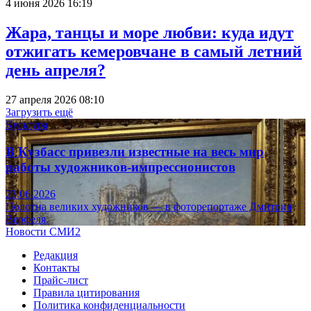
4 июня 2026 16:19
Жара, танцы и море любви: куда идут
отжигать кемеровчане в самый летний
день апреля?
27 апреля 2026 08:10
Загрузить ещё
Культура
В Кузбасс привезли известные на весь мир
работы художников-импрессионистов
23.06.2026
Полотна великих художников — в фоторепортаже Дмитрия
Верфеля.
Новости СМИ2
Редакция
Контакты
Прайс-лист
Правила цитирования
Политика конфиденциальности