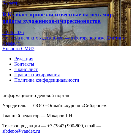
Культура
В Кузбасс привезли известные на весь мир
работы художников-импрессионистов
23.06.2026
Полотна великих художников — в фоторепортаже Дмитрия
Верфеля.
Новости СМИ2
Редакция
Контакты
Прайс-лист
Правила цитирования
Политика конфиденциальности
информационно-деловой портал
Учредитель — ООО «Онлайн-журнал «Сибдепо»».
Главный редактор — Макаров Г.Н.
Телефон редакции — +7 (3842) 900-800, email —
sibdepo@yandex.ru