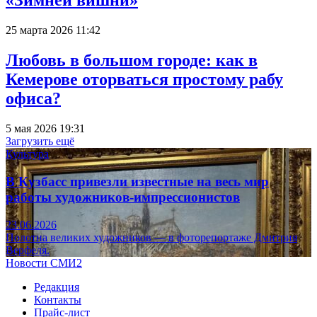
«Зимней вишни»
25 марта 2026 11:42
Любовь в большом городе: как в
Кемерове оторваться простому рабу
офиса?
5 мая 2026 19:31
Загрузить ещё
Культура
В Кузбасс привезли известные на весь мир
работы художников-импрессионистов
23.06.2026
Полотна великих художников — в фоторепортаже Дмитрия
Верфеля.
Новости СМИ2
Редакция
Контакты
Прайс-лист