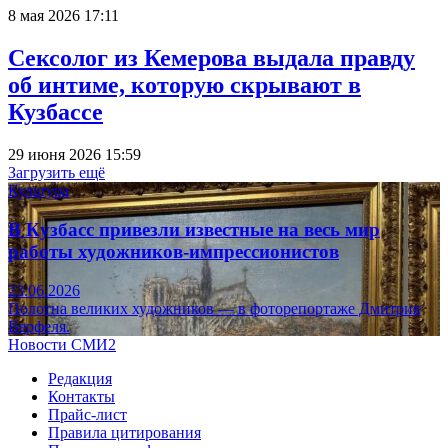
8 мая 2026 17:11
Сексолог из Кемерова выдала правду
об интиме, которую скрывают в
Кузбассе
29 июня 2026 15:59
Загрузить ещё
Культура
В Кузбасс привезли известные на весь мир
работы художников-импрессионистов
23.06.2026
Полотна великих художников — в фоторепортаже Дмитрия
Верфеля.
Новости СМИ2
Редакция
Контакты
Прайс-лист
Правила цитирования