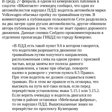
В среду, 27 февраля, в одном из кемеровских пабликов в
соцсети «ВКонтакте» очевидец сообщил, что один из
автомобилистов нарушил ПДД: водитель автомобиля марки
Volkswagen объезжал пробку по трамвайным путям. В
комментариях к публикации пользователи Сети разделились
на два лагеря: одни ругали автомобилиста, другие обвиняли
автора публикации в том, что он не знает правил дорожного
движения. Данные снимки Сибдепо прокомментировали в
отделении пропаганды ГИБДД по городу Кемерово.
«В ПДД есть такой пункт 9.6 в котором говорится,
что водителям разрешается движение по
трамвайным путям попутного направления,
расположенным слева на одном уровне с проезжей
частью, когда заняты все полосы данного
направления, а также при объезде, повороте
налево и развороте с учетом пункта 8.5 Правил.
При этом водитель не должен создаваться помех
трамваю. Но в этом же правиле есть оговорка, что
выезжать на пути всё-таки нельзя, если перед
перекрёстком установлены знаки 5.15.1 или 5.15.2.
Если верить очевидцу и водитель двигался по
путям в районе остановки «Мебельная фабрика»,
то он нарушил ПДД. Вышеуказанные знаки на
перекрёстке по проспекту Кузнецкому