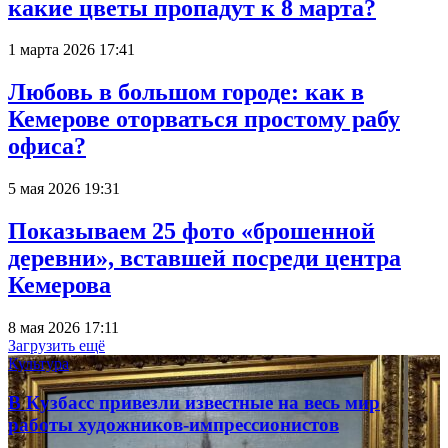
какие цветы пропадут к 8 марта?
1 марта 2026 17:41
Любовь в большом городе: как в
Кемерове оторваться простому рабу
офиса?
5 мая 2026 19:31
Показываем 25 фото «брошенной
деревни», вставшей посреди центра
Кемерова
8 мая 2026 17:11
Загрузить ещё
Культура
В Кузбасс привезли известные на весь мир
работы художников-импрессионистов