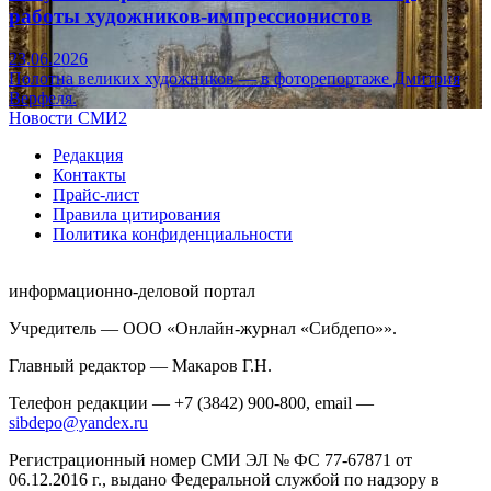
работы художников-импрессионистов
23.06.2026
Полотна великих художников — в фоторепортаже Дмитрия
Верфеля.
Новости СМИ2
Редакция
Контакты
Прайс-лист
Правила цитирования
Политика конфиденциальности
информационно-деловой портал
Учредитель — ООО «Онлайн-журнал «Сибдепо»».
Главный редактор — Макаров Г.Н.
Телефон редакции — +7 (3842) 900-800, email —
sibdepo@yandex.ru
Регистрационный номер СМИ ЭЛ № ФС 77-67871 от
06.12.2016 г., выдано Федеральной службой по надзору в