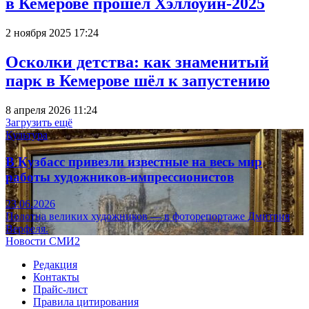
в Кемерове прошёл Хэллоуин-2025
2 ноября 2025 17:24
Осколки детства: как знаменитый
парк в Кемерове шёл к запустению
8 апреля 2026 11:24
Загрузить ещё
Культура
В Кузбасс привезли известные на весь мир
работы художников-импрессионистов
23.06.2026
Полотна великих художников — в фоторепортаже Дмитрия
Верфеля.
Новости СМИ2
Редакция
Контакты
Прайс-лист
Правила цитирования