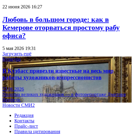
22 июня 2026 16:27
Любовь в большом городе: как в
Кемерове оторваться простому рабу
офиса?
5 мая 2026 19:31
Загрузить ещё
Культура
В Кузбасс привезли известные на весь мир
работы художников-импрессионистов
23.06.2026
Полотна великих художников — в фоторепортаже Дмитрия
Верфеля.
Новости СМИ2
Редакция
Контакты
Прайс-лист
Правила цитирования