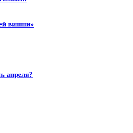
ней вишни»
нь апреля?