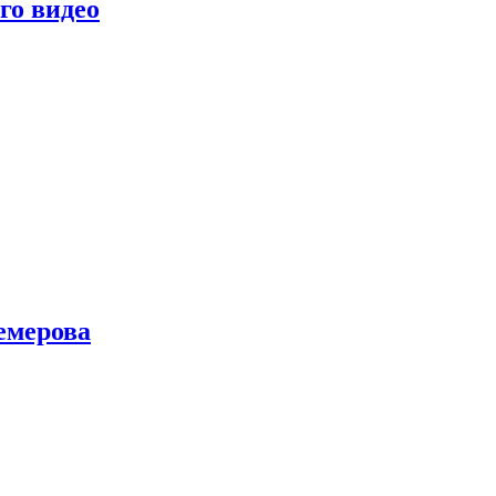
го видео
емерова