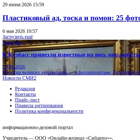
29 июня 2026 15:59
Пластиковый ад, тоска и помои: 25 фо
6 мая 2026 10:57
Загрузить ещё
Культура
В Кузбасс привезли известные на весь мир рабо
23.06.2026
Полотна великих художников — в фоторепортаже Дмитрия Вер
Новости СМИ2
Редакция
Контакты
Прайс-лист
Правила цитирования
Политика конфиденциальности
информационно-деловой портал
Учредитель — ООО «Онлайн-журнал «Сибдепо»».