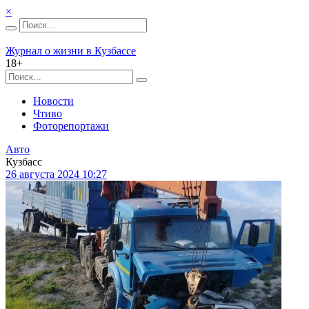
×
Журнал о жизни в Кузбассе
18+
Новости
Чтиво
Фоторепортажи
Авто
Кузбасс
26 августа 2024 10:27