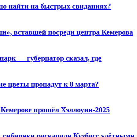
но найти на быстрых свиданиях?
и», вставшей посреди центра Кемерова
парк — губернатор сказал, где
ие цветы пропадут к 8 марта?
в Кемерове прошёл Хэллоуин-2025
к сибиряки раскачали Кузбасс улётными