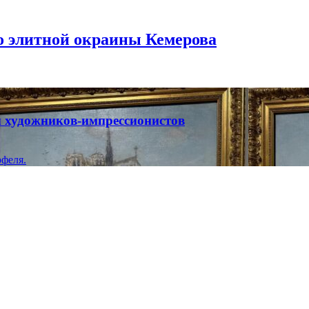
то элитной окраины Кемерова
ты художников-импрессионистов
феля.