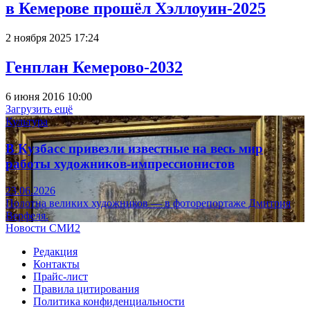
в Кемерове прошёл Хэллоуин-2025
2 ноября 2025 17:24
Генплан Кемерово-2032
6 июня 2016 10:00
Загрузить ещё
Культура
В Кузбасс привезли известные на весь мир
работы художников-импрессионистов
23.06.2026
Полотна великих художников — в фоторепортаже Дмитрия
Верфеля.
Новости СМИ2
Редакция
Контакты
Прайс-лист
Правила цитирования
Политика конфиденциальности