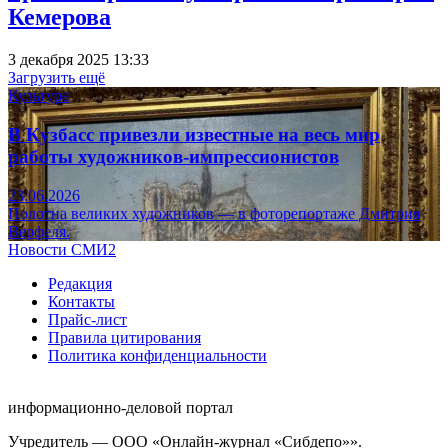
Кемерова
3 декабря 2025 13:33
Загрузить ещё
Культура
В Кузбасс привезли известные на весь мир
работы художников-импрессионистов
23.06.2026
Полотна великих художников — в фоторепортаже Дмитрия
Верфеля.
Новости СМИ2
Редакция
Контакты
Прайс-лист
Правила цитирования
Политика конфиденциальности
информационно-деловой портал
Учредитель — ООО «Онлайн-журнал «Сибдепо»».