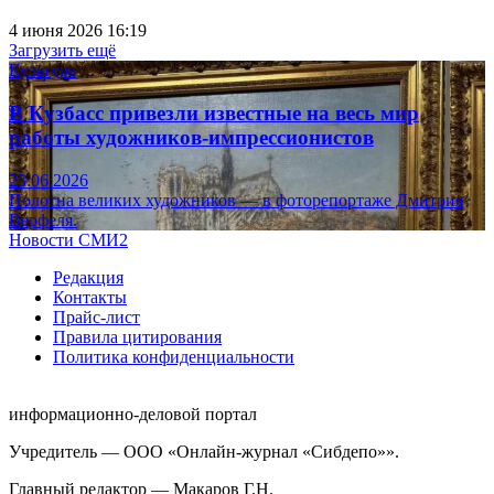
4 июня 2026 16:19
Загрузить ещё
Культура
В Кузбасс привезли известные на весь мир
работы художников-импрессионистов
23.06.2026
Полотна великих художников — в фоторепортаже Дмитрия
Верфеля.
Новости СМИ2
Редакция
Контакты
Прайс-лист
Правила цитирования
Политика конфиденциальности
информационно-деловой портал
Учредитель — ООО «Онлайн-журнал «Сибдепо»».
Главный редактор — Макаров Г.Н.