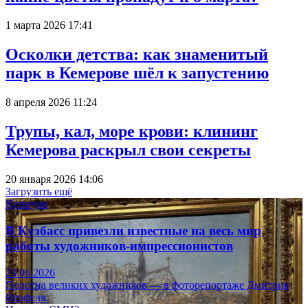
1 марта 2026 17:41
Осколки детства: как знаменитый
парк в Кемерове шёл к запустению
8 апреля 2026 11:24
Трупы, кал, море крови: клининг
Кемерова раскрыл свои секреты
20 января 2026 14:06
Загрузить ещё
Культура
В Кузбасс привезли известные на весь мир
работы художников-импрессионистов
23.06.2026
Полотна великих художников — в фоторепортаже Дмитрия
Верфеля.