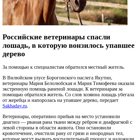
Российские ветеринары спасли
лошадь, в которую вонзилось упавшее
дерево
За помощью к специалистам обратился местный житель.
В Вилюйском улусе Борогонского наслега Якутии,
ветеринары Мария Белолюбская и Мария Тимофеева оказали
экстренную помощь раненой лошади. К ветеринарам за
помощью обратился житель. Со слов хозяина лошадь убегала
от жеребца и напоролась на упавшее дерево, передает
Sakhaday.ru
.
Ветеринары, оперативно прибыв на место установили
диагноз — рваная рана ткани между ребром и диафрагмой с
левой стороны в области живота. Они остановили
кровотечение, очистили рану от грязи и инородных тел,
которые могут вызвать воспалительный процесс и наложили