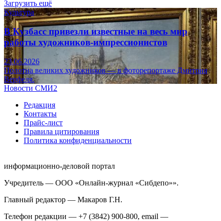
Загрузить ещё
Культура
В Кузбасс привезли известные на весь мир
работы художников-импрессионистов
23.06.2026
Полотна великих художников — в фоторепортаже Дмитрия
Верфеля.
Новости СМИ2
Редакция
Контакты
Прайс-лист
Правила цитирования
Политика конфиденциальности
информационно-деловой портал
Учредитель — ООО «Онлайн-журнал «Сибдепо»».
Главный редактор — Макаров Г.Н.
Телефон редакции — +7 (3842) 900-800, email —