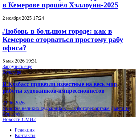
в Кемерове прошёл Хэллоуин-2025
2 ноября 2025 17:24
Любовь в большом городе: как в
Кемерове оторваться простому рабу
офиса?
5 мая 2026 19:31
Загрузить ещё
Культура
В Кузбасс привезли известные на весь мир
работы художников-импрессионистов
23.06.2026
Полотна великих художников — в фоторепортаже Дмитрия
Верфеля.
Новости СМИ2
Редакция
Контакты