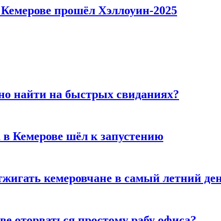
в Кемерове прошёл Хэллоуин-2025
но найти на быстрых свиданиях?
 в Кемерове шёл к запустению
тжигать кемеровчане в самый летний де
ве оторваться простому рабу офиса?