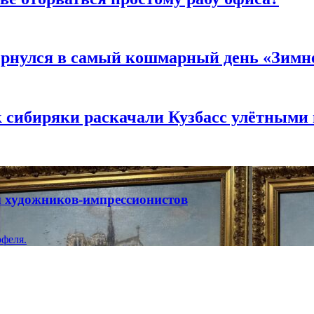
вернулся в самый кошмарный день «Зим
к сибиряки раскачали Кузбасс улётными
ты художников-импрессионистов
феля.