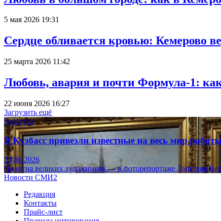
5 мая 2026 19:31
Сердце обливается кровью: Кемерово 
25 марта 2026 11:42
Любовь, авария и почти Формула-1: ка
22 июня 2026 16:27
Загрузить ещё
Культура
В Кузбасс привезли известные на весь мир рабо
23.06.2026
Полотна великих художников — в фоторепортаже Дмитрия Вер
Новости СМИ2
Редакция
Контакты
Прайс-лист
Правила цитирования