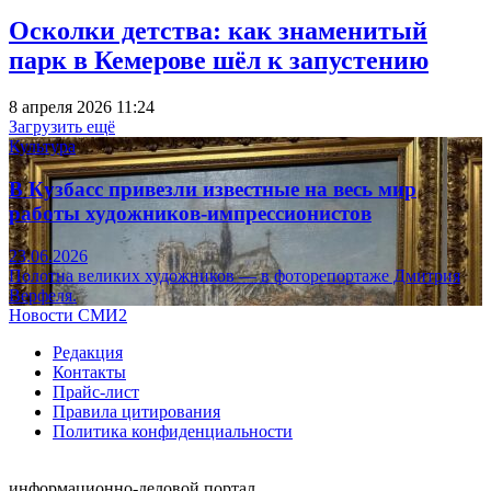
Осколки детства: как знаменитый
парк в Кемерове шёл к запустению
8 апреля 2026 11:24
Загрузить ещё
Культура
В Кузбасс привезли известные на весь мир
работы художников-импрессионистов
23.06.2026
Полотна великих художников — в фоторепортаже Дмитрия
Верфеля.
Новости СМИ2
Редакция
Контакты
Прайс-лист
Правила цитирования
Политика конфиденциальности
информационно-деловой портал