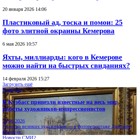
20 января 2026 14:06
Пластиковый ад, тоска и помои: 25
фото элитной окраины Кемерова
6 мая 2026 10:57
Яхты, миллиарды: кого в Кемерове
можно найти на быстрых свиданиях?
14 февраля 2026 15:27
Загрузить ещё
Культура
В Кузбасс привезли известные на весь мир
работы художников-импрессионистов
23.06.2026
Полотна великих художников — в фоторепортаже Дмитрия
Верфеля.
Новости СМИ2