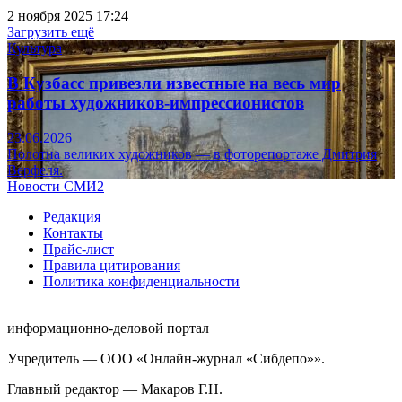
2 ноября 2025 17:24
Загрузить ещё
Культура
В Кузбасс привезли известные на весь мир
работы художников-импрессионистов
23.06.2026
Полотна великих художников — в фоторепортаже Дмитрия
Верфеля.
Новости СМИ2
Редакция
Контакты
Прайс-лист
Правила цитирования
Политика конфиденциальности
информационно-деловой портал
Учредитель — ООО «Онлайн-журнал «Сибдепо»».
Главный редактор — Макаров Г.Н.