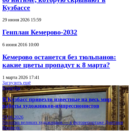
Кузбассе
29 июня 2026 15:59
Генплан Кемерово-2032
6 июня 2016 10:00
Кемерово останется без тюльпанов:
какие цветы пропадут к 8 марта?
1 марта 2026 17:41
Загрузить ещё
Культура
В Кузбасс привезли известные на весь мир
работы художников-импрессионистов
23.06.2026
Полотна великих художников — в фоторепортаже Дмитрия
Верфеля.