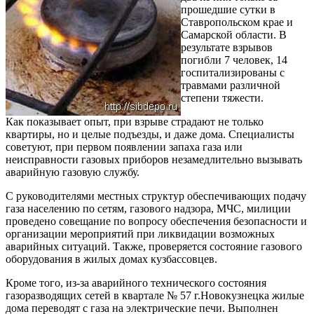
прошедшие сутки в
Ставропольском крае и
Самарской области. В
результате взрывов
погибли 7 человек, 14
госпитализированы с
травмами различной
степени тяжести.
Как показывает опыт, при взрыве страдают не только
квартиры, но и целые подъезды, и даже дома. Специалисты
советуют, при первом появлении запаха газа или
неисправности газовых приборов незамедлительно вызывать
аварийную газовую службу.
С руководителями местных структур обеспечивающих подачу
газа населению по сетям, газового надзора, МЧС, милиции
проведено совещание по вопросу обеспечения безопасности и
организации мероприятий при ликвидации возможных
аварийных ситуаций. Также, проверяется состояние газового
оборудования в жилых домах кузбассовцев.
Кроме того, из-за аварийного технического состояния
газоразводящих сетей в квартале № 57 г.Новокузнецка жилые
дома переводят с газа на электрические печи. Выполнен