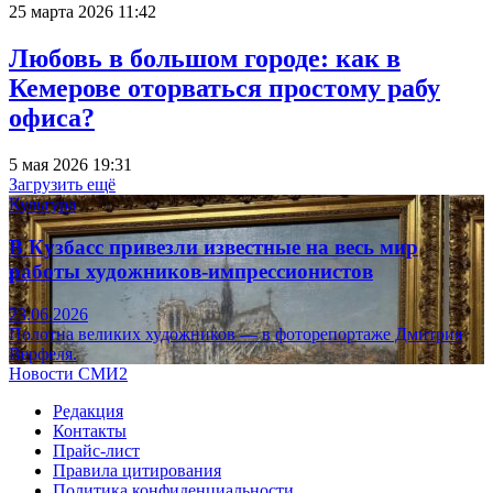
25 марта 2026 11:42
Любовь в большом городе: как в
Кемерове оторваться простому рабу
офиса?
5 мая 2026 19:31
Загрузить ещё
Культура
В Кузбасс привезли известные на весь мир
работы художников-импрессионистов
23.06.2026
Полотна великих художников — в фоторепортаже Дмитрия
Верфеля.
Новости СМИ2
Редакция
Контакты
Прайс-лист
Правила цитирования
Политика конфиденциальности